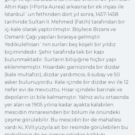
Altın Kapı (=Porta Aurea) arkasına bir ek inşası ile
İstanbul`un fethinden dört yıl sonra, 1457-1458
tarihinde Sultan II. Mehmed (Fatih) tarafından bir
iç-kale olarak yaptırılmıştır. Böylece Bizans ve
Osmanlı Çağı yapıları biraraya gelmiştir.
Yedikulehisarı`nın surları beş köşeli bir yıldız
biçimindedir. Şehir tarafında tek bir kapı
bulunmaktadır. Surların bitişiğine hiçbir yapı
eklenmemiştir. Hisardaki garnizonda bir dizdar
(kale muhafızı), dizdar yardımcısı, 6 subay ve 50
asker bulunuyordu. Kale içinde bir dizdar evi ile 12
nefer evi de mevcuttu. Hisar içindeki barınak ve
depoların izi bile kalmamıştır. Yalnız avlu ortasında
yer alan ve 1905 yılına kadar ayakta kalabilen
mescidin minaresinden bir bölüm ile önündeki
çeşme görülebilir. Bu mescidin bir de mahallesi
vardı ki, XVII.yüzyıla ait bir resimde görülebilen bu
mahallenin de ne zaman ortadan kalktığı