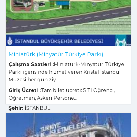
Miniatürk (Minyatür Türkiye Parkı)
Çalışma Saatleri :
Miniatürk-Minyatür Türkiye
Parkı içerisinde hizmet veren Kristal İstanbul
Müzesi her gün ziy...
Giriş Ücreti :
Tam bilet ücreti: 5 TLÖğrenci,
Öğretmen, Askeri Persone...
Şehir:
İSTANBUL