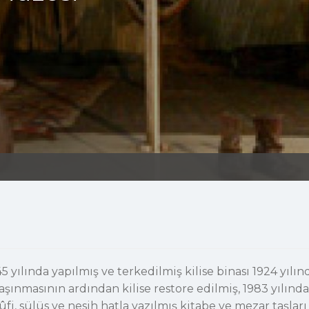
yılında yapılmış ve terkedilmiş kilise binası 1924 yılı
aşınmasının ardından kilise restore edilmiş, 1983 yılınd
, sülüs ve nesih hatla yazılmış kitabe ve mezar taşlar