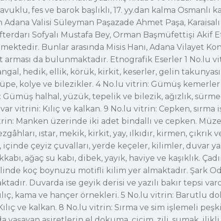
 kavuklu, fes ve barok başlıklı, 17. yy.dan kalma Osmanlı 
en Adana Valisi Süleyman Paşazade Ahmet Paşa, Karaisal
terdarı Sofyalı Mustafa Bey, Orman Başmüfettişi Akif Ef
enmektedir. Bunlar arasında Misis Hanı, Adana Vilayet Ko
 arması da bulunmaktadır. Etnografik Eserler 1 No.lu vi
al, hedik, ellik, körük, kirkit, keserler, gelin takunyası,
ın küpe, kolye ve bilezikler. 4 No.lu vitrin: Gümüş kemerle
: Gümüş halhal, yüzük, tepelik ve bilezik, ağızlık, sürmed
r vitrini: Kılıç ve kalkan. 9 No.lu vitrin: Cepken, sırma
itrin: Manken üzerinde iki adet bindallı ve cepken. Müz
ları, ıstar, mekik, kirkit, yay, ılkıdır, kirmen, çıkrık 
içinde çeyiz çuvalları, yerde keçeler, kilimler, duvar yas
abı, ağaç su kabı, dibek, yayık, haviye ve kaşıklık. Çadı
linde koç boynuzu motifli kilim yer almaktadır. Şark O
. Duvarda ise geyik derisi ve yazılı bakır tepsi vardır. 
ılıç, kama ve hançer örnekleri. 5 No.lu vitrin: Barutlu do
ılıç ve kalkan. 8 No.lu vitrin: Sırma ve sim işlemeli peşkir
da yaşayan aşiretlerin el dokuma, cicim, zili, sumak, ilikl