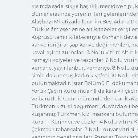
kısımda sade, sikke başlıklı, mecidiye tipi,
Bunlar arasında yörenin ileri gelenlerind
Alaybeyi Miratizade İbrahim Bey, Adana Def
Türk-İslâm eserlerine ait kitabeler sergil
Köprüsü tamir kitabeleriyle Osmanlı devlet
kahve ibriği, ahşap kahve değirmenleri, mang
kaval, aşiret zurnaları. 3 No.lu vitrin: Alt
hamaylı kolyeler ve tespihler. 6 No.lu vitrin
kemane, yaylı tanbur, kemençe. 8 No.lu duva
simle dokunmuş kadın kıyafeti. 10 No.lu v
bulunmaktadır. Istar Bölümü El dokuma tezgâh
Yörük Çadırı Kurulmuş hâlde kara kıl çadır, 
ve barutluk. Çadırın önünde deri çarık ayakk
Türkmen kızı, el değirmeni, duvarda eli be
kuşanmış Türkmen kızı mankeni bulunmaktadır
Kuran-ı Kerimler ve cüzler. 4 No.lu vitrin: K
Çakmaklı tabancalar. 7 No.lu duvar vitrini: K
kadınının genel giysileri. Panolar Toroslar'