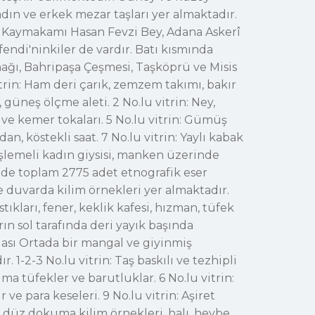
kadın ve erkek mezar taşları yer almaktadır.
ı Kaymakamı Hasan Fevzi Bey, Adana Askerî
endi'ninkiler de vardır. Batı kısmında
nağı, Bahripaşa Çeşmesi, Taşköprü ve Misis
trin: Ham deri çarık, zemzem takımı, bakır
 güneş ölçme aleti. 2 No.lu vitrin: Ney,
r ve kemer tokaları. 5 No.lu vitrin: Gümüş
an, köstekli saat. 7 No.lu vitrin: Yaylı kabak
 işlemeli kadın giysisi, manken üzerinde
ede toplam 2775 adet etnografik eser
ve duvarda kilim örnekleri yer almaktadır.
tıkları, fener, keklik kafesi, hızman, tüfek
rın sol tarafında deri yayık başında
dası Ortada bir mangal ve giyinmiş
1-2-3 No.lu vitrin: Taş baskılı ve tezhipli
lma tüfekler ve barutluklar. 6 No.lu vitrin:
 ve para keseleri. 9 No.lu vitrin: Aşiret
i, düz dokuma kilim örnekleri, halı, heybe,