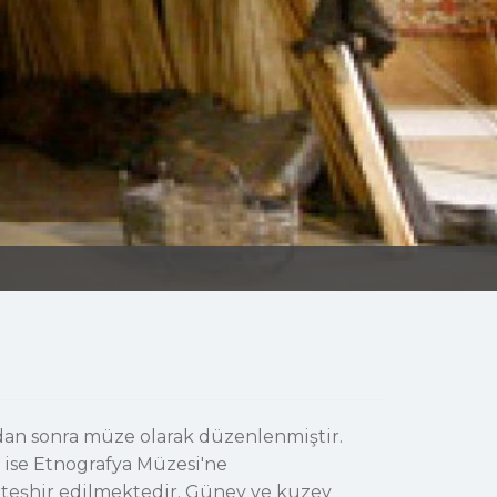
ndan sonra müze olarak düzenlenmiştir.
a ise Etnografya Müzesi'ne
ı teşhir edilmektedir. Güney ve kuzey