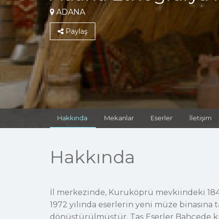
ADANA
Paylaş
Hakkında
Mekanlar
Eserler
İletişim
Hakkında
İl merkezinde, Kuruköprü mevkiindeki 1845 
1972 yılında eserlerin yeni müze binasına t
dönüştürülmüştür. Taş Eserler Bahçede kûfi