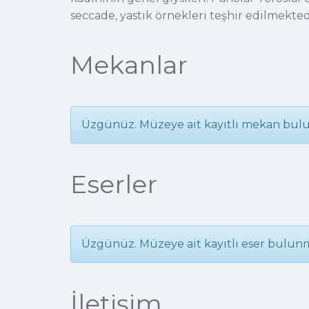
seccade, yastık örnekleri teşhir edilmekted
Mekanlar
Üzgünüz. Müzeye ait kayıtlı mekan bul
Eserler
Üzgünüz. Müzeye ait kayıtlı eser bulun
İletişim