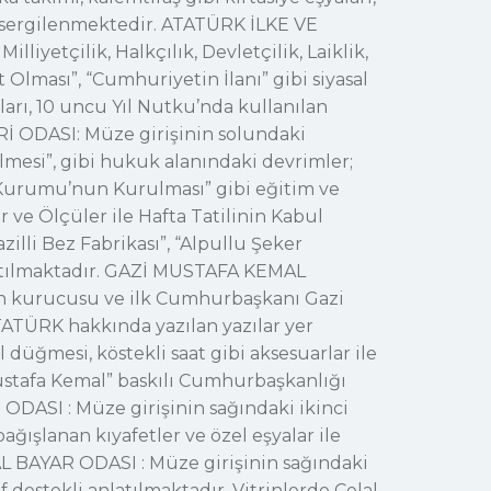
i sergilenmektedir. ATATÜRK İLKE VE
iyetçilik, Halkçılık, Devletçilik, Laiklik,
nt Olması”, “Cumhuriyetin İlanı” gibi siyasal
arı, 10 uncu Yıl Nutku’nda kullanılan
İ ODASI: Müze girişinin solundaki
mesi”, gibi hukuk alanındaki devrimler;
h Kurumu’nun Kurulması” gibi eğitim ve
 ve Ölçüler ile Hafta Tatilinin Kabul
illi Bez Fabrikası”, “Alpullu Şeker
anlatılmaktadır. GAZİ MUSTAFA KEMAL
in kurucusu ve ilk Cumhurbaşkanı Gazi
TATÜRK hakkında yazılan yazılar yer
 düğmesi, köstekli saat gibi aksesuarlar ile
ustafa Kemal” baskılı Cumhurbaşkanlığı
DASI : Müze girişinin sağındaki ikinci
ğışlanan kıyafetler ve özel eşyalar ile
AL BAYAR ODASI : Müze girişinin sağındaki
 destekli anlatılmaktadır. Vitrinlerde Celal