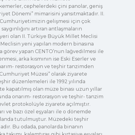
 kemerler, cephelerdeki çini panolar, geniş
iyet Dönemi” mimarisini yansıtmaktadır. II.
i, Cumhuriyetimizin gelişmesi için çok
e saygınlığını artıran antlaşmaların
 yeri olan II. Türkiye Büyük Millet Meclisi
a Meclisin yeni yapılan modern binasına
ında görev yapan CENTO’nun lağvedilmesi ile
nmesi, arka kısmının ise Eski Eserler ve
narım- restorasyon ve teşhir tanzimden
Cumhuriyet Müzesi” olarak ziyarete
eşhir düzenlemeleri ile 1992 yılında
ete kapatılmış olan müze binası uzun yıllar
unda onarım- restorasyon ve teşhir- tanzim
vlet protokolüyle ziyarete açılmıştır.
rı ve bazı özel eşyaları ile o dönemde
 planda tutulmuştur. Müzedeki teşhir
odadır. Bu odada, panolarda binanın
a takımı, kalemtıraş gibi kırtasiye eşyaları,