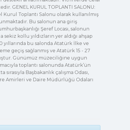
enmektedir. GENEL KURUL TOPLANTI SALONU:
el Kurul Toplantı Salonu olarak kullanılmış
lunmaktadır. Bu salonun ana giriş
a Cumhurbaşkanlığı Şeref Locası, salonun
 sekiz kollu yıldızların yer aldığı ahşap
0 yıllarında bu salonda Atatürk İlke ve
steme geçiş sağlanmış ve Atatürk 15 - 27
umuştur. Günümüz müzeciliğine uygun
 amacıyla toplantı salonunda Atatürk’ün
a sırasıyla Başbakanlık çalışma Odası,
are Amirleri ve Daire Müdürlüğü Odaları