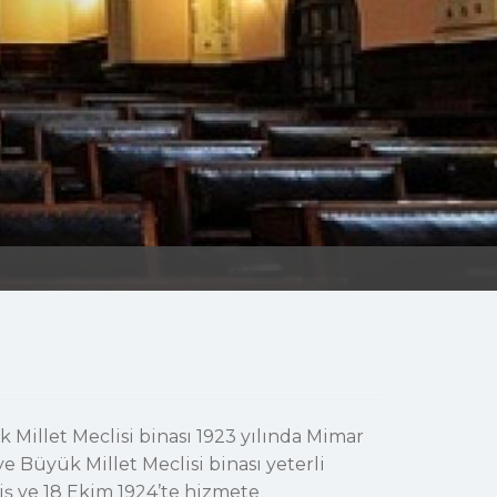
 Millet Meclisi binası 1923 yılında Mimar
e Büyük Millet Meclisi binası yeterli
iş ve 18 Ekim 1924’te hizmete