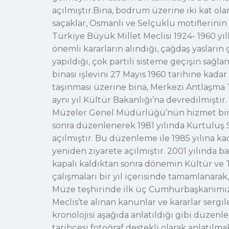
açılmıştır.Bina, bodrum üzerine iki kat ol
saçaklar, Osmanlı ve Selçuklu motiflerinin
Türkiye Büyük Millet Meclisi 1924- 1960 yıl
önemli kararların alındığı, çağdaş yasların ç
yapıldığı, çok partili sisteme geçişin sağla
binası işlevini 27 Mayıs 1960 tarihine kad
taşınması üzerine bina, Merkezi Antlaşma T
aynı yıl Kültür Bakanlığı’na devredilmişti
Müzeler Genel Müdürlüğü’nün hizmet binası
sonra düzenlenerek 1981 yılında Kurtulu
açılmıştır. Bu düzenleme ile 1985 yılına kad
yeniden ziyarete açılmıştır. 2001 yılında b
kapalı kaldıktan sonra dönemin Kültür ve 
çalışmaları bir yıl içerisinde tamamlanarak
Müze teşhirinde ilk üç Cumhurbaşkanımızın 
Meclis’te alınan kanunlar ve kararlar ser
kronolojisi aşağıda anlatıldığı gibi düzenl
tarihçesi fotoğraf destekli olarak anlatılmak