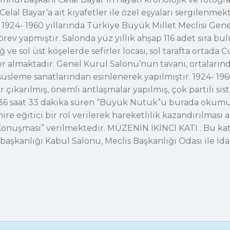
Celal Bayar’a ait kıyafetler ile özel eşyaları sergil
 1924- 1960 yıllarında Türkiye Büyük Millet Meclisi Gen
ev yapmıştır. Salonda yüz yıllık ahşap 116 adet sıra bu
ğ ve sol üst köşelerde sefirler locası, sol tarafta ortad
yer almaktadır. Genel Kurul Salonu’nun tavanı, ortalarında
üsleme sanatlarından esinlenerek yapılmıştır. 1924- 196
r çıkarılmış, önemli antlaşmalar yapılmış, çok partili si
ile 36 saat 33 dakika süren “Büyük Nutuk”u burada ok
re eğitici bir rol verilerek hareketlilik kazandırılması
 Konuşması” verilmektedir. MÜZENİN İKİNCİ KATI : Bu katt
şkanlığı Kabul Salonu, Meclis Başkanlığı Odası ile İd