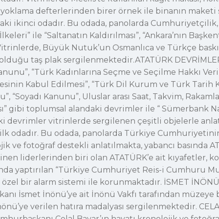
i yoklama defterlerinden birer örnek ile binanın maket
ikinci odadır. Bu odada, panolarda Cumhuriyetçilik, Mill
İlkeleri” ile “Saltanatın Kaldırılması”, “Ankara’nın Başke
Vitrinlerde, Büyük Nutuk’un Osmanlıca ve Türkçe baskıl
lı olduğu taş plak sergilenmektedir.ATATÜRK DEVRİMLER
nunu”, “Türk Kadınlarına Seçme ve Seçilme Hakkı Veril
besinin Kabul Edilmesi”, “Türk Dil Kurum ve Türk Tari
”, “Soyadı Kanunu”, Uluslar arası Saat, Takvim, Rakamlar
ı” gibi toplumsal alandaki devrimler ile “ Sümerbank Naz
ki devrimler vitrinlerde sergilenen çeşitli objelerle 
ilk odadır. Bu odada, panolarda Türkiye Cumhuriyetin
k ve fotoğraf destekli anlatılmakta, yabancı basında A
nen liderlerinden biri olan ATATÜRK’e ait kıyafetler, kol
ılında yaptırılan “Türkiye Cumhuriyet Reis-i Cumhuru M
el bir alarm sistemi ile korunmaktadır. İSMET İNÖNÜ O
anı İsmet İnönü’ye ait İnönü Vakfı tarafından müzeye ba
nönü’ye verilen hatıra madalyası sergilenmektedir. CEL
hurbaşkanı Celal Bayar’ın hayatı kronolojik ve fotoğraf