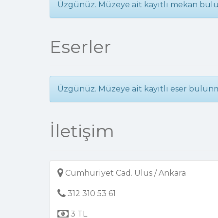
Üzgünüz. Müzeye ait kayıtlı mekan bul
Eserler
Üzgünüz. Müzeye ait kayıtlı eser bulun
İletişim
Cumhuriyet Cad. Ulus / Ankara
312 310 53 61
3 TL