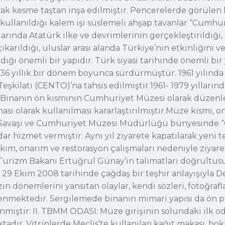
arak kesme taştan inşa edilmiştir. Pencerelerde görülen
 kullanıldığı kalem işi süslemeli ahşap tavanlar “Cumhur
larında Atatürk ilke ve devrimlerinin gerçekleştirildiğ
ıkarıldığı, uluslar arası alanda Türkiye’nin etkinliğini v
ndığı önemli bir yapıdır. Türk siyasi tarihinde önemli bir
ar 36 yıllık bir dönem boyunca sürdürmüştür. 1961 yılınd
eşkilatı (CENTO)’na tahsis edilmiştir.1961- 1979 yıllar
r. Binanın ön kısmının Cumhuriyet Müzesi olarak düzenle
 olarak kullanılması kararlaştırılmıştır.Müze kısmı, o
ş Savaşı ve Cumhuriyet Müzesi Müdürlüğü bünyesinde “
ar hizmet vermiştir. Aynı yıl ziyarete kapatılarak yeni t
akım, onarım ve restorasyon çalışmaları nedeniyle ziyar
Turizm Bakanı Ertuğrul Günay’ın talimatları doğrultus
, 29 Ekim 2008 tarihinde çağdaş bir teşhir anlayışıyla De
dönemlerini yansıtan olaylar, kendi sözleri, fotoğrafla
gilenmektedir. Sergilemede binanın mimari yapısı da ön
enmiştir: II. TBMM ODASI: Müze girişinin solundaki ilk 
tadır. Vitrinlerde Meclis’te kullanılan kağıt makası, hokk