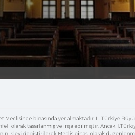
t Meclisinde binasında yer almaktadır. II. Türkiye Büyük
i olarak tasarlanmış ve inşa edilmiştir. Ancak, I.Türkiy
ın işlevi değiştirilerek Meclis binası olarak düzenlenm