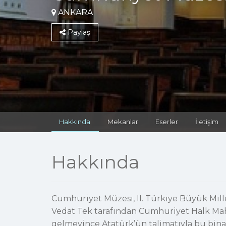
ANKARA
Paylaş
Hakkında
Mekanlar
Eserler
İletişim
Hakkında
Cumhuriyet Müzesi, II. Türkiye Büyük Mille
Vedat Tek tarafından Cumhuriyet Halk Mahfel
gelmeyince Atatürk’ün talimatıyla bu binan