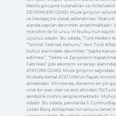
Meclis görüşme tutanakları ve milletvekil
DEVRİMLERİ ODASI: Müze girişinin solundaki 
ve İnkılapçılık olarak adlandırılan “Atatürk 
alanda yapılan devrimler anlatılmaktadır. 
mikrofon ile 10 uncu Yıl Nutku’nun kayıt
üçüncü odadır. Bu odada, “Türk Medeni Ka
“Tevhidi Tedrisat Kanunu”, Yeni Türk Alfa
kültür alanındaki devrimler; “Şapka Kanunu
edilmesi”, “Tekke ve Zaviyelerin Kapatılmas
Fabrikası” gibi ekonomi ve sanayi alanında
ATATÜRK ODASI: Müze girişinin sağındaki 
Mustafa Kemal ATATÜRK’ün hayatı kronoloji
almaktadır. Vitrinlerde, dönemin en şık giyi
ünik bir eser olan ve som altından 1923 y
sembolik mührü sergilenmektedir. Mühür öz
odadır. Bu odada, panolarda II. Cumhurbaşk
Lozan Barış Antlaşması’nın sonucu İsmet İ
üçüncü odadır. Bu odada, panolarda III. Cum