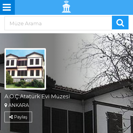
A.O.Ç.Atatürk Evi Müzesi
ANKARA
Paylaş