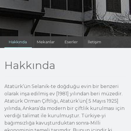
Hakkında
Mekanlar
Eserler
İletişim
Hakkında
Atatürk’ün Selanik-te doğduğu evin bir benzeri olarak inşa edilmiş ev [1981] yılından beri müzedir. Atatürk Orman Çiftliği, Atatürk’ün[ 5 Mayıs 1925] yılında, Ankara’da modern bir çiftlik kurulması için verdiği talimat ile kurulmuştur. Türkiye-yi bağımsızlığa kavuşturduktan sonra-Milli ekonominin temeli tarımdır. Bunun içindir ki tarımda kalkınmaya büyük önem vermeliyiz. Köylere kadar yayılacak programlı ve pratik çalışmalar bu amaca ulaşmayı kolaylaştıracaktır. Fakat bu hayati işi isabetle amaca ulaştırabilmek için, ilk önce ciddi etütlere dayalı bir tarım siyaseti uygulamak ve onun içinde her köylünün ve bütün vatandaşların kolayca kavrayabileceği ve severek uygulayabileceği bir tarım rejimin kurmak lazımdır” diyerek tarıma verdiği önceliği belirtmiştir-Yeşili görmeyen gözler renk zevkinden mahrumdur. Burasını öyle ağaçlandırınız ki kör bir insan dahi yeşillikler arsında olduğunu fark etsin” diyerek Atatürk Orman Çiftliği’nin kurulmasında öncü olmuştur. Ayrıca, bozkır ortasına kurulmuş olan ülkenin yeni başkenti Ankara halkının rahatlıkla gezebileceği, nefes alacağı, yaz, kış yeşil kalabilecek bir yer, bir doğa güzelliği yaratma isteği de önemlidir. Ülkenin tanınmış tarımcılarını Çankaya Köşkü’ne çağırtarak, Ankara civarında modern bir çiftlik kurmak istediğini söyler ve bu amaca uygun bir arazi bulmaları emrini verir. Söğütözü Atatürk’ün Kulübesi Atatürk, [1926] yılında Atatürk Orman Çiftliği’ni kurarken Söğütözü koruluğunu beğenerek, zaman zaman gelip dinlenmek üzere bir kulübe yaptırmıştır. Evin çevresine kendi eliyle söğüt ve çam ağaçları dikmiştir. Tamamlanmasının ardından Atatürk, bu çiftliği devlet hazinesine bağışlamıştır ve bugün de Devlet Ziraat İşletmeleri-adı altında hâlen faaliyetlerini sürdürmektedir. ilindiği gibi Atatürk’ün doğduğu ve çocukluk yıllarını geçirdiği Selanik’teki baba evi Birinci Dünya Savaşı’ndan sonra Osmanlı İmparatorluğu’nun dağılması yüzünden vatan toprakları dışında kalmıştır. Lozan müzakereleri esnasında Atatürk’ün Selanik’i ana vatan sınırları içerisine dahil etme arzusu gerçekleştirilememiş ve Atatürk bundan büyük üzüntü duymuştur. Devletimizin kurucusu Ulu Önder Atatürk’ün [100]. doğum yıldönümü dolayısıyla bütün yurt sathında girişilen kutlama çalışmaları esnasında, Ankara Ticaret Odası Yönetim Kurulu’nun [6 Kasım 1980] tarihinde yaptığı toplantıda, zamanın Yönetim Kurulu Başkanı Ö. Galip Gençoğlu’nun “Atatürk”ün Selanik’te doğduğu, çocukluk ve gençlik yıllarının geçtiği, memleketin hür bir idari rejime kavuşması için kader arkadaşlarıyla birlikte çalıştığı tarihi evin aynı ölçüler içindeki bir benzerinin Ankara’da yaptırılmasına- dair önerisi, Başbakan Vekilleri Cemal Sümer ve Polat Öğün ile Yönetim kurulu üyeleri Muin Ekşi, İrfan Bozer, Sabahattin Parla, Ekrem Ekinci, Yaşar Eraydın, Turhan Yalçın, Yakup Köseoğlu, Halil Yılancıoğlu ve Genel Sekreter Mehmet Aydın tarafından büyük bir heyecan ve coşkuyla karşılanmış, bu husustaki Yönetim Kurulu teklifinin Oda meclisince aynı şevk ve heyecanla tasvip edilmesi üzerine keyfiyet[ 100. ]Yıl Kutlama Koordinasyon Kurulu Başkanlığı’na arz edilerek gerekli izin alınmış ve konuya ilişkin her türlü formaliteler tamamlanarak derhal faaliyete geçilmiştir. Galip Gençoğlu Başkanlığı’ndaki Yönetim Kurulu’ndan sonra görev başına gelen Necdet Esen başkanlığında başkan vekilleri Süleyman Akyol, Ahmet Çavuşoğlu ve Üyeler Sabahattin Parla, Abdurrahim Gümüş, Turan Kurdoğlu, Ali Bitirim, Teoman Keskin, Erol Onar, Turgut Ergün ve İlhami Tuncay’dan oluşan Yönetim Kurulu Atatürk Evi’nin yapımı çalışmalarına aynı şevk ve hassasiyetle devam etmiş ve Atamızın çok sevdiği ve kendilerinin kurduğu Atatürk Orman Çiftliği’nde tahsis edilen bir arazi üzerinde [19 Mayıs 1981] günü saat[ 17.00'de] Başbakan Bülend Ulusu tarafından evin temeli atılmıştır. Ankara Ticaret Odası’nın girişimiyle ve önderliğinde Nurol İnşaat Kollektif Şirketi tarafından gerçekleştirilen bu değerli eser 10 Kasım 1981 tarihinde Sayın Devlet Başkanımız Orgeneral Kenan Evren tarafından açılmıştır. Atatürk Odası Oda [3.86 x 2.82] metre ebadında Berkofça kilimi ile döşenmiştir. Kilim al zemin üzerine beyaz, yeşil ve siyah çiçek motiflerini ihtiva etmektedir. Oda girişinin tam sağındaki duvar boyunca, tavan köşesinden döşemeye inmek üzere [4.40 x 2.15] metre ebadında ağaçtan yapılmış mermer boyalı bir kaide üzerine Atatürk’ün[ 0.90] boyunda tunçtan bir büstü konmuştur. Büstün solunda üstü mavi çuhalı küçük bir yazı masası ile evi ziyaret edenlerin intibalarını yazmaları için bu masa üzerine bir defter konmuştur. Odanın ortasında kaideli bir Selanik mangalı, duvarlar boyunca da karşılıklı olmak üzere eski stil hazeran sandalye mevcuttur. Pencerelerin perdeleri iki kısımdır. Birinci kısmı uçları dantelli patiska perdeler; ikinci kısmı, bez zemin üzerine bej renginde çiçek ve vazo motifli bantları kırmızı atlastan kumaş perdeler oluşturmaktadır. Yastık kılıfları ile sedir örtüsü aynı renkte kumaştan olup, üzerlerine kenarları dantelli patiska kılıflar ve örtüler konmuştur. Odanın dekorunu, tavana çengel ile asılı pirinçten beyaz abajurlu bir gaz lambası tamamlamaktadır. Müze Odası Kapısı sofaya açılan Atatürk’ün şahsi fotoğraf, vesika ve belgelerini ihtiva eden müzenin görünümü şöyledir: Ziyaretçilerin dikkatini söz konusu eşyalara yöneltmek için odanın döşemesi tefriş edilmeyerek boş bırakılmış ve pencerelere ise sadece patiska perdeler konmuştur. Odada vitrin ile bir kitap etajeri ve fotoğraflar vardır. Vitrinlerin ihtiva ettiği eşya şu şekilde tasnif edilmiştir: Birinci Vitrin: Gri renkte takım boy elbisesi, kasket ve spor gömlek. İkinci Vitrin: Frank takım elbise, siyah ve beyaz yelek, eldiven, silindir şapka. Üçüncü Vitrin: Siyah pardesü, robdöşambr, ayakkabı. Dördüncü Vitrin: Müşirlik kasketi, kaşkol, kravat, kartvizit kutusu, sigara tablası, iki adet tesbih, masa zili, kahve fincanı, baston ve kırbaç. Atatürk Evinin İç Durumu Evin Bölümleri Birinci Kat: Taşlık-Kiler ve Hizmetçiler Odası Sokak kapısından taşlığa girilmektedir. Taşlık matla taşlarından yapılmış olduğu için zemin döşenmiştir. Bahçeye açılan kapının sağına gelen duvara bir gaz lambası ve lavabonun önüne bir ibrik ile leğen konulmuştur. Bundan başka duvarlara, eşyalara dokunulmaması ve sigara içilmemesi için Türkçe ve Yunanca yazılı iki levha monte edilmiştir. Kiler: Kapının sonuna gelen duvar boyunca zahire sandığı, elek ve kalbur, çömlekler, et kütüğü, nacak, balta ve küp konmuştur. Kapının karşısına gelen duvar boyunca ise, tekne, ekmek kabı, tepsi, sini, tava ve kapının duvar boyunca da kazan, bakraçlar ve daha bazı ufak tefek eşya yer almaktadır. Hizmetçi Odası: Odanın zemini üzerine hasır konmuştur. Kapının tam karşısına düşen pencereyi duvar boyunca bir ot minder kaplamaktadır ve üzerinde sarı renkte bir pösteki vardır. Kapının solunda yer alan duvar boyunca 2.30 x 0.80 ebadında bir sedir bulunmaktadır. Sedir ve yastık örtüleri koyu renkte ve çiçekli bir kumaştan yapılmıştır. Kapının sağına gelen duvar kenarına 0.98 x 0.50 metre ebadında iki eşya sandığı ve bunun üzerine bir döşek, bir yorgan, bir boz renkli battaniye katlanıp konmuştur. Oda pencerelerinden birisinin genişliğine bir su testisi ile mavi renkte bir su maşrapası; bir diğerinin genişliğine ise bir renkli fener konmuştur. İkinci Kat-Sofa- Mutfak, Oturma Odası ve Misafir Odası Sofa: 4.35 x 3.90 metre genişliğinde Şarköy kilimi ile döşelidir. Kilimin kumaşı zemin üzerine siyah ve beyaz, bej, kahverengi, yeşil, kırmızı, gri renklerle testere ucu gibi işlenmiş tırtıllı göbeği vardır. Diğer kısımlarda da stilize şekiller bulunmaktadır. Sofanın sokağa ve bahçeye bakan pencerelerinde önce patiska perdeler, bu perdelerin üzerinde de, al zemin üzerine sarı yapraklı ve yer yer mavi çiçekli ipek kumaştan bir perde vardır. Perdelerin üstü ve yanları kadifeli bir farbala ile çevrelenmiştir. Sedir ve yastıklar, perdeyle aynı rengi taşıyan örtü kılıfları ile örtülmüştür. Bunların üzerine kenarları dantelli patiska örtüler konmuştur. Sofanın ortasında maun ağacından eski stil, yuvarlak ve orta yükseklikte siyah renkli bir orta masası ve masanın üstünde de Rumeli stili işlemeli kenarları çiçek motifleri ile süslü bir örtü bulunmaktadır. Merdivenleri çıktıktan sonra, görülen duvarda, iki parçadan ibaret bir dolap mevcuttur. Ajur kaplamadan aynalı ve sarı renkte, iki kanatlı, üç çekmeceli ve iki kapaklı olan bu dolap sofanın tavan, döşeme ve kapılarıyla aynı renktedir. Duvar boyunca hezaran sandalyeler dizilmiştir. Tavanın ortasında, çengele asılı, beyaz abajurlu eski stil gösterişli bir gaz lambası asılmıştır. Mutfak- Raflara yerleştirilmiş olan eşyalar arasında bakırdan, kalaylı tencere ve tabaklar da bulunmaktadır. Oturma ve Yatak Odası: Sofaya açılan ve mutfağa bitişik bulunan Atatürk’ün annesinin oturma ve yatak odası basit bir şekilde döşenmiştir. Yerde 3.30 x 3.35 metrelik kullanılmış, sofa için tasvir edilmiş olan kilimin rengine ve motiflerine benzer bir kilim mevcuttur. Kapıdan girilince sağda, sokağa bakan üç pencere önünde Rumeli stili bir sedir, sol taraftaki duvar boyunca iki kişilik eski stil pirinçten bir karyola vardır. Karyolanın yatağı üzerinde kırmızı renkte bir örtü mevcuttur. Karyolanın baş ucunda duvara raptedilmiş Kuran-ı Kerim kesesi ile bunun yanında dini yazı ihtiva eden bir levha vardır. Karyolanın baş tarafı ile sedir arasında iki yer minderi, bunların önünde de bir Selanik mangalı mevcuttur. Karyolanın ayak ucunda ise üzeri mavi renkte, kenarları çiçek işlemeli bir örtü ile örtülmüş bir eşya sandığı bulunmaktadır. Odanın pencereleri boyunca patiska perdeleri üzerinden aşağıya yeşil ve bej renkli, ince yeşil dallı motifli kumaştan perdeler inmektedir. Sedir örtüleri ile, yastık örtüleri aynı kumaştan yapılmıştır. Patiska perde ile yastık kenarlarının patiska sedir örtülerinin dantelaları saat motiflidir. Kapının sağına gelen duvara dini bir levha ve Atatürk’ün beyzî bıyıklı bir fotoğrafı asılmıştır. Misafir Odası: Kapısı sofaya açılan misafir odası, 3 x 2.50 metre ebadında Şarköy kilimi ile döşenmiştir. Kilim