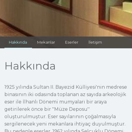
Hakkında
Mekanlar
Eserler
İletişim
Hakkında
1925 yılında Sultan II. Bayezid Külliyesi'nin medrese
binasının iki odasında toplanan az sayıda arkeolojik
eser ile İlhanlı Dönemi mumyaları bir araya
getirilerek önce bir ''Müze Deposu''
oluşturulmuştur. Eser sayılarının çoğalmasıyla
sergilenecek yeni mekanlara ihtiyaç duyulmuştur.
Bu nedenle eserler, 1962 yılında Selçuklu Dönemi